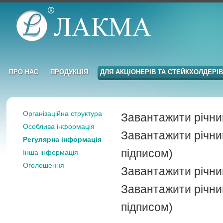
ПРО НАС
ПРОДУКЦІЯ
ДЛЯ АКЦІОНЕРІВ ТА СТЕЙКХОЛДЕРІВ
Організаційна структура
Завантажити річний
Особлива інформація
Завантажити річний
Регулярна інформація
підписом)
Інша інформація
Оголошення
Завантажити річний
Завантажити річний
підписом)