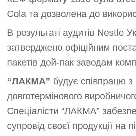
Cola та дозволена до викори
В результаті аудитів Nestle 
затверджено офіційним поста
пакетів дой-пак заводам компан
“ЛАКМА”
будує співпрацю з 
довготермінового виробничог
Спеціалісти “ЛАКМА” забезпе
супровід своєї продукції на п