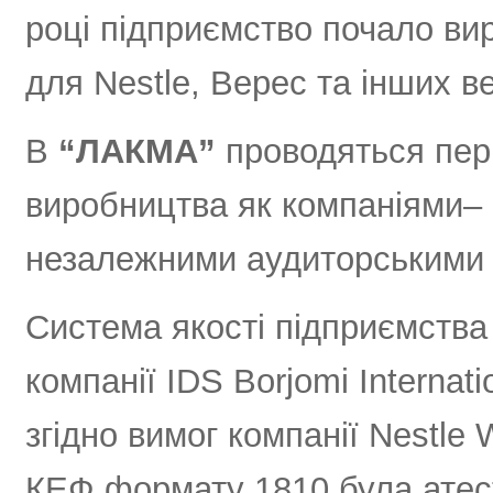
році підприємство почало ви
для Nestle, Верес та інших в
В
“ЛАКМА”
проводяться пері
виробництва як компаніями– к
незалежними аудиторськими
Система якості підприємства
компанії IDS Borjomi Internat
згідно вимог компанії Nestle 
КЕФ формату 1810 була атес